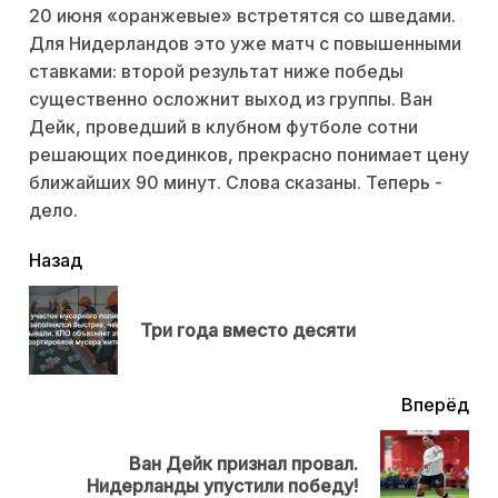
20 июня «оранжевые» встретятся со шведами.
Для Нидерландов это уже матч с повышенными
ставками: второй результат ниже победы
существенно осложнит выход из группы. Ван
Дейк, проведший в клубном футболе сотни
решающих поединков, прекрасно понимает цену
ближайших 90 минут. Слова сказаны. Теперь -
дело.
читать
Назад
еще
Пр
Три года вместо десяти
нов
Вперёд
Ван Дейк признал провал.
Next
Нидерланды упустили победу!
post: