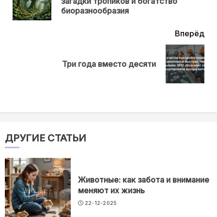
загадки тропиков и богатство
нов
биоразнообразия
Вперёд
Next
Три года вместо десяти
post:
ДРУГИЕ СТАТЬИ
Животные: как забота и внимание
меняют их жизнь
22-12-2025