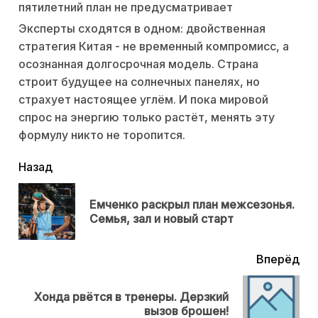
пятилетний план не предусматривает
Эксперты сходятся в одном: двойственная
стратегия Китая - не временный компромисс, а
осознанная долгосрочная модель. Страна
строит будущее на солнечных панелях, но
страхует настоящее углём. И пока мировой
спрос на энергию только растёт, менять эту
формулу никто не торопится.
читать
Назад
еще
Емченко раскрыл план межсезонья.
Пр
Семья, зал и новый старт
нов
Вперёд
Хонда рвётся в тренеры. Дерзкий
Next
вызов брошен!
post: