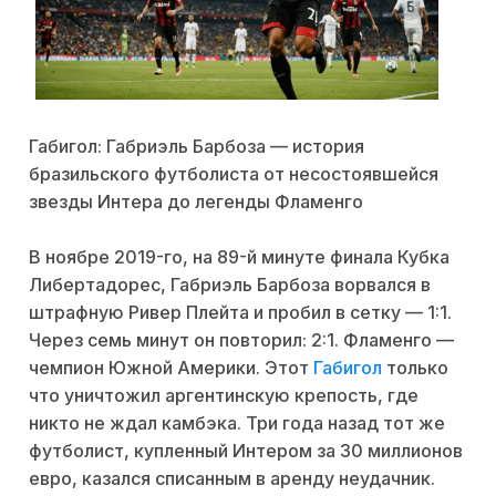
Габигол: Габриэль Барбоза — история
бразильского футболиста от несостоявшейся
звезды Интера до легенды Фламенго
В ноябре 2019-го, на 89-й минуте финала Кубка
Либертадорес, Габриэль Барбоза ворвался в
штрафную Ривер Плейта и пробил в сетку — 1:1.
Через семь минут он повторил: 2:1. Фламенго —
чемпион Южной Америки. Этот
Габигол
только
что уничтожил аргентинскую крепость, где
никто не ждал камбэка. Три года назад тот же
футболист, купленный Интером за 30 миллионов
евро, казался списанным в аренду неудачник.