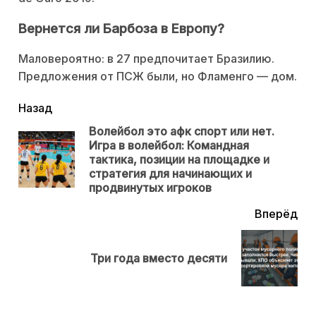
Вернется ли Барбоза в Европу?
Маловероятно: в 27 предпочитает Бразилию.
Предложения от ПСЖ были, но Фламенго — дом.
читать
Назад
еще
Волейбол это афк спорт или нет.
Игра в волейбол: Командная
Пр
тактика, позиции на площадке и
нов
стратегия для начинающих и
продвинутых игроков
Вперёд
Next
Три года вместо десяти
post: