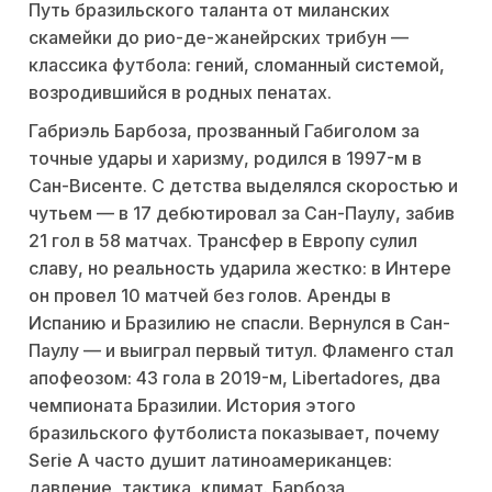
Путь бразильского таланта от миланских
скамейки до рио-де-жанейрских трибун —
классика футбола: гений, сломанный системой,
возродившийся в родных пенатах.
Габриэль Барбоза, прозванный Габиголом за
точные удары и харизму, родился в 1997-м в
Сан-Висенте. С детства выделялся скоростью и
чутьем — в 17 дебютировал за Сан-Паулу, забив
21 гол в 58 матчах. Трансфер в Европу сулил
славу, но реальность ударила жестко: в Интере
он провел 10 матчей без голов. Аренды в
Испанию и Бразилию не спасли. Вернулся в Сан-
Паулу — и выиграл первый титул. Фламенго стал
апофеозом: 43 гола в 2019-м, Libertadores, два
чемпионата Бразилии. История этого
бразильского футболиста показывает, почему
Serie A часто душит латиноамериканцев:
давление, тактика, климат. Барбоза