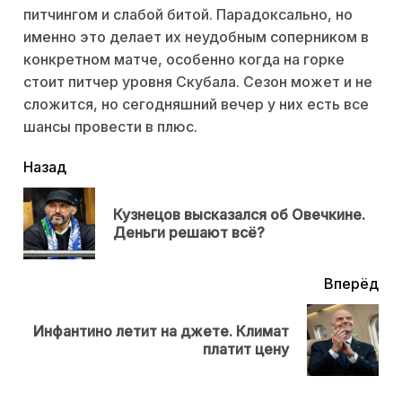
питчингом и слабой битой. Парадоксально, но
именно это делает их неудобным соперником в
конкретном матче, особенно когда на горке
стоит питчер уровня Скубала. Сезон может и не
сложится, но сегодняшний вечер у них есть все
шансы провести в плюс.
читать
Назад
еще
Кузнецов высказался об Овечкине.
Пр
Деньги решают всё?
нов
Вперёд
Инфантино летит на джете. Климат
Next
платит цену
post: