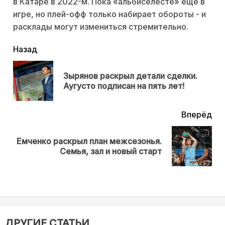
в Катаре в 2022-м. Пока «альбиселесте» ещё в
игре, но плей-офф только набирает обороты - и
расклады могут измениться стремительно.
читать
Назад
еще
Зырянов раскрыл детали сделки.
Пр
Аугусто подписан на пять лет!
нов
Вперёд
Емченко раскрыл план межсезонья.
Next
Семья, зал и новый старт
post:
ДРУГИЕ СТАТЬИ