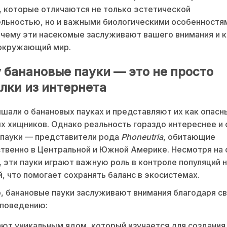
 которые отличаются не только эстетической
льностью, но и важными биологическими особенностя
очему эти насекомые заслуживают вашего внимания и к
 окружающий мир.
 банановые пауки — это не просто
лки из интернета
шали о банановых пауках и представляют их как опасн
х хищников. Однако реальность гораздо интереснее и
 пауки — представители рода
Phoneutria
, обитающие
твенно в Центральной и Южной Америке. Несмотря на
 эти пауки играют важную роль в контроле популяций 
, что помогает сохранять баланс в экосистемах.
, банановые пауки заслуживают внимания благодаря с
 поведению:
ют уникальным ядом, который изучается для создания