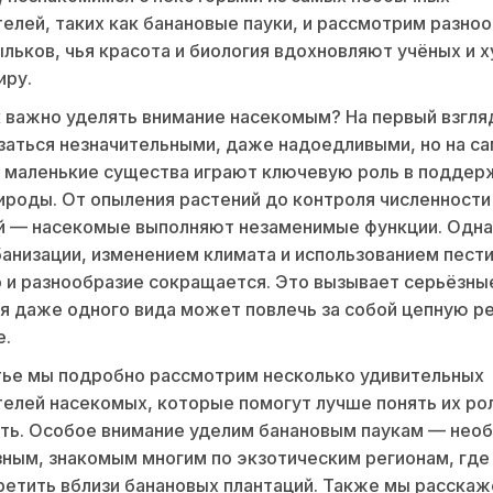
елей, таких как банановые пауки, и рассмотрим разно
льков, чья красота и биология вдохновляют учёных и 
иру.
 важно уделять внимание насекомым? На первый взгляд
заться незначительными, даже надоедливыми, но на с
 маленькие существа играют ключевую роль в поддер
ироды. От опыления растений до контроля численности
й — насекомые выполняют незаменимые функции. Одна
анизации, изменением климата и использованием пест
 и разнообразие сокращается. Это вызывает серьёзны
я даже одного вида может повлечь за собой цепную р
е.
тье мы подробно рассмотрим несколько удивительных
елей насекомых, которые помогут лучше понять их рол
сть. Особое внимание уделим банановым паукам — нео
ным, знакомым многим по экзотическим регионам, где 
етить вблизи банановых плантаций. Также мы расскаж