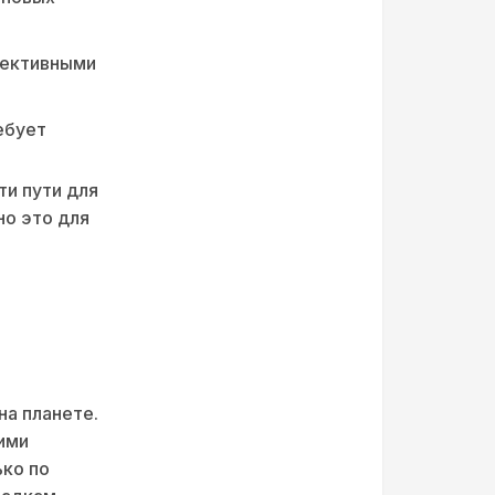
фективными
ебует
ти пути для
но это для
на планете.
ими
ько по