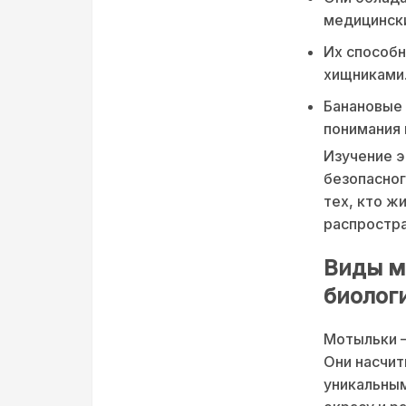
медицински
Их способн
хищниками
Банановые 
понимания 
Изучение э
безопасног
тех, кто ж
распростр
Виды м
биолог
Мотыльки —
Они насчит
уникальным