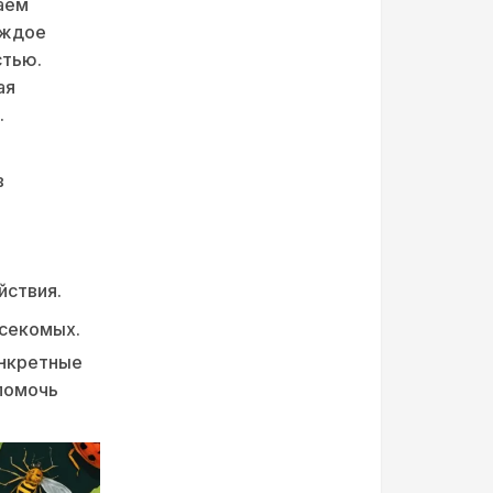
аем
аждое
стью.
ая
.
в
йствия.
асекомых.
онкретные
 помочь