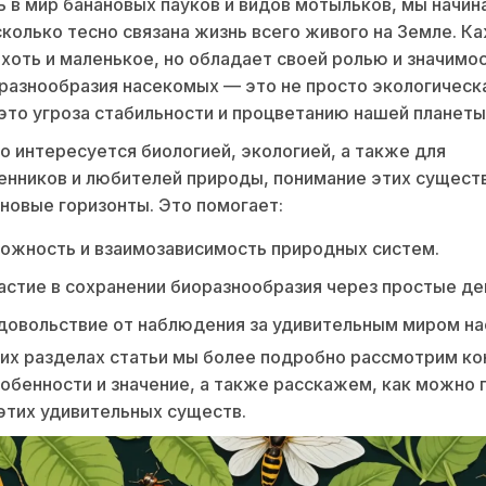
 в мир банановых пауков и видов мотыльков, мы начин
сколько тесно связана жизнь всего живого на Земле. К
хоть и маленькое, но обладает своей ролью и значимо
разнообразия насекомых — это не просто экологическ
это угроза стабильности и процветанию нашей планеты
то интересуется биологией, экологией, а также для
нников и любителей природы, понимание этих сущест
новые горизонты. Это помогает:
ожность и взаимозависимость природных систем.
астие в сохранении биоразнообразия через простые де
довольствие от наблюдения за удивительным миром н
их разделах статьи мы более подробно рассмотрим к
собенности и значение, а также расскажем, как можно
этих удивительных существ.