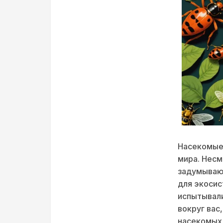
Насекомые 
мира. Несм
задумывают
для экосис
испытывал
вокруг вас
насекомых,