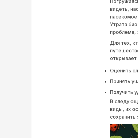
Погружаясь
видеть, на
насекомое 
Утрата био
проблема, 
Для тех, к
путешестве
открывает 
Оценить сл
Принять уч
Получить у
В следующ
виды, их о
сохранить 