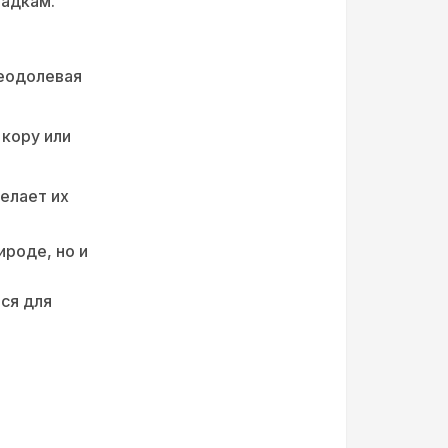
вадкам.
еодолевая
 кору или
елает их
ироде, но и
ся для