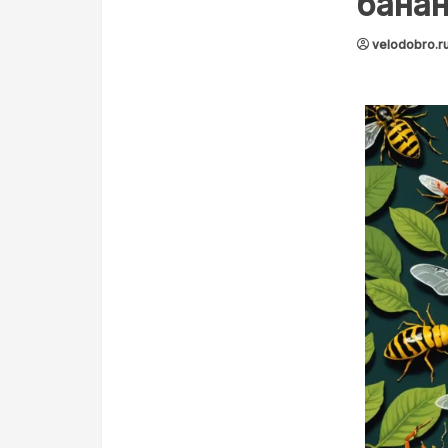
банан
velodobro.r