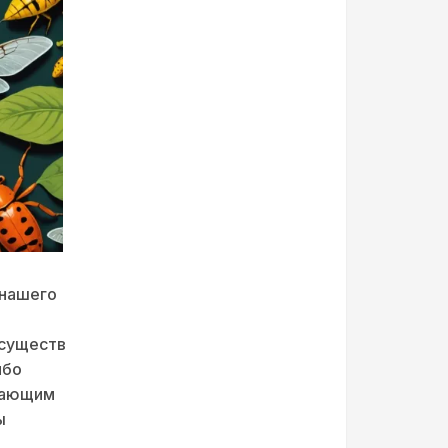
 нашего
 существ
ибо
хающим
ы