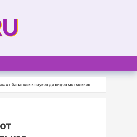
RU
: от банановых пауков до видов мотыльков
от