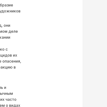
образие
художников
, они
амом деле
жании
ко с
ицидов их
е опасения,
еакцию в
ь и
бычным
их часто
ем о видах