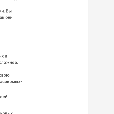
ми. Вы
ак они
ых и
 сложнее.
 свою
насекомых-
воей
 новых