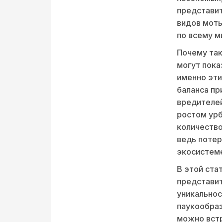
представит
видов моты
по всему м
Почему так
могут пока
именно эти
баланса пр
вредителе
ростом урб
количество
ведь потер
экосистем
В этой ста
представит
уникально
паукообраз
можно встр