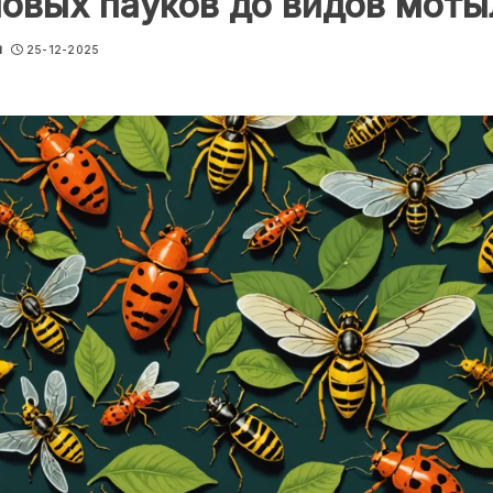
овых пауков до видов моты
u
25-12-2025