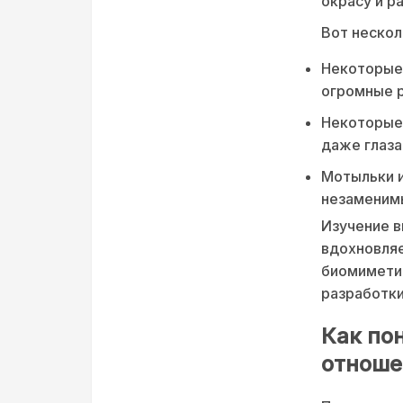
окрасу и р
Вот нескол
Некоторые
огромные р
Некоторые 
даже глаза
Мотыльки и
незаменим
Изучение в
вдохновляе
биомиметик
разработки
Как по
отноше