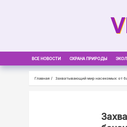
Skip
to
V
content
ВСЕ НОВОСТИ
ОХРАНА ПРИРОДЫ
ЭКОЛ
Главная
Захватывающий мир насекомых: от ба
Захв