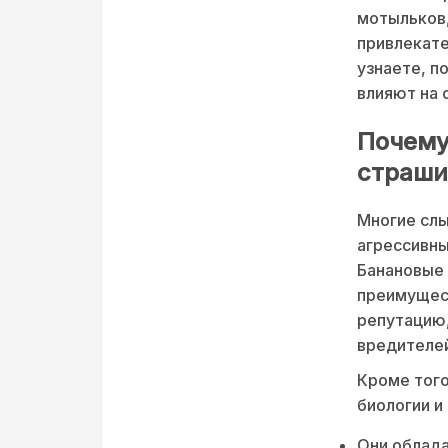
мотыльков,
привлекате
узнаете, п
влияют на
Почему
страши
Многие слы
агрессивны
Банановые
преимущес
репутацию,
вредителей
Кроме того
биологии и
Они облада