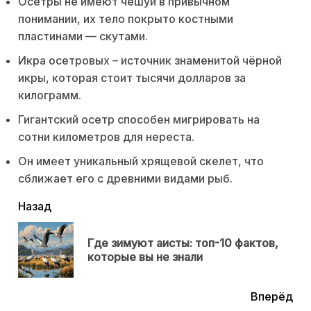
Осетры не имеют чешуи в привычном
понимании, их тело покрыто костными
пластинами — скутами.
Икра осетровых – источник знаменитой чёрной
икры, которая стоит тысячи долларов за
килограмм.
Гигантский осетр способен мигрировать на
сотни километров для нереста.
Он имеет уникальный хрящевой скелет, что
сближает его с древними видами рыб.
читать
Назад
еще
Где зимуют аисты: топ-10 фактов,
Пр
которые вы не знали
нов
Вперёд