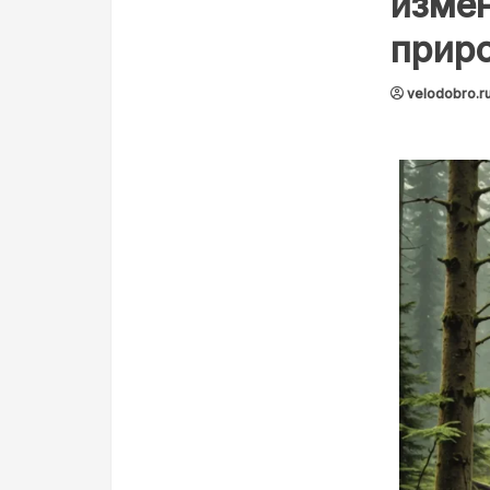
измен
прир
velodobro.r