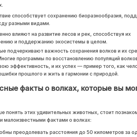
х.
твие способствует сохранению биоразнообразия, под
жду разными видами.
енно влияют на развитие лесов и рек, способствуя их
лению и поддержанию экосистемы в целом.
ые подчеркивают важность сохранения волков и их ср
Многие программы по восстановлению популяций волко
вою эффективность, и их успех — пример того, как че
ошибки прошлого и жить в гармонии с природой.
сные факты о волках, которые вы мо
е понять этих удивительных животных, стоит познако
 малоизвестными фактами о волках:
обны преодолевать расстояния до 50 километров за од