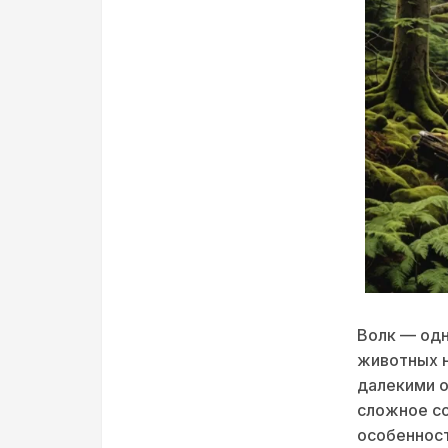
Волк — одн
животных н
далекими о
сложное с
особенност