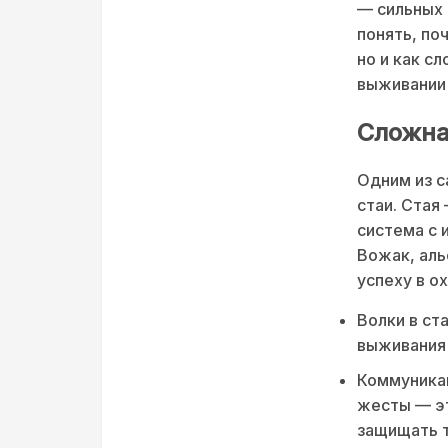
— сильных 
понять, по
но и как с
выживании 
Сложна
Одним из с
стаи. Стая
система с 
Вожак, аль
успеху в о
Волки в ст
выживания
Коммуникац
жесты — эт
защищать 