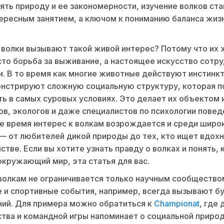
ять природу и ее закономерности, изучение волков ста
ересным занятием, а ключом к пониманию баланса жизн
волки вызывают такой живой интерес? Потому что их 
сто борьба за выживание, а настоящее искусство сотр
и. В то время как многие животные действуют инстинкт
нстрируют сложную социальную структуру, которая п
ь в самых суровых условиях. Это делает их объектом 
ов, экологов и даже специалистов по психологии повед
ше время интерес к волкам возрождается и среди широ
— от любителей дикой природы до тех, кто ищет вдохн
стве. Если вы хотите узнать правду о волках и понять, 
окружающий мир, эта статья для вас.
волкам не ограничивается только научным сообщество
 и спортивные события, например, всегда вызывают б
ий. Для примера можно обратиться к
Championat
, где 
тва и командной игры напоминает о социальной приро