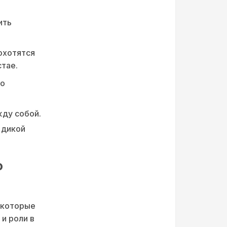
ить
охотятся
тае.
но
жду собой.
 дикой
о
а которые
и роли в