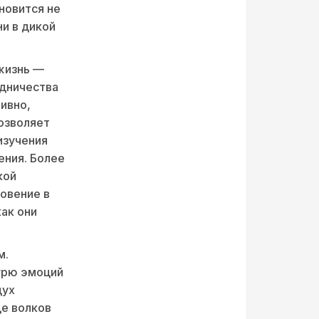
новится не
и в дикой
жизнь —
удничества
ивно,
озволяет
изучения
ения. Более
кой
овение в
как они
м.
урю эмоций
дух
де волков