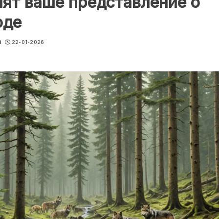
ят ваше представление о
оде
u
22-01-2026