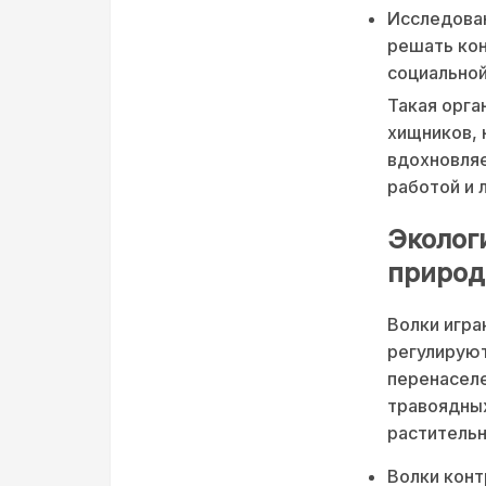
Исследован
решать кон
социальной
Такая орга
хищников, 
вдохновляе
работой и 
Эколог
приро
Волки игра
регулируют
перенаселе
травоядных
растительн
Волки конт