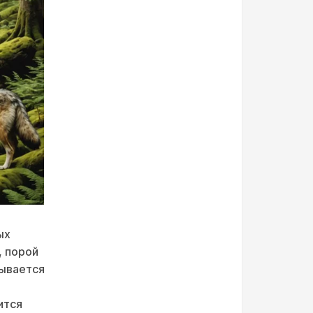
ых
, порой
рывается
ится