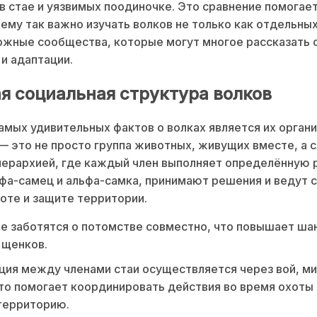
в стае и уязвимых поодиночке. Это сравнение помогае
чему так важно изучать волков не только как отдельны
ложные сообщества, которые могут многое рассказать 
и адаптации.
я социальная структура волков
амых удивительных фактов о волках является их органи
 — это не просто группа животных, живущих вместе, а 
иерархией, где каждый член выполняет определённую 
фа-самец и альфа-самка, принимают решения и ведут 
хоте и защите территории.
ае заботятся о потомстве совместно, что повышает ша
 щенков.
ия между членами стаи осуществляется через вой, ми
о помогает координировать действия во время охоты 
территорию.