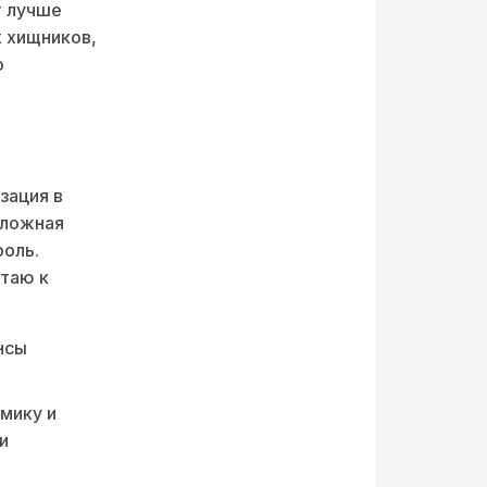
т лучше
х хищников,
о
зация в
сложная
роль.
стаю к
нсы
мику и
и