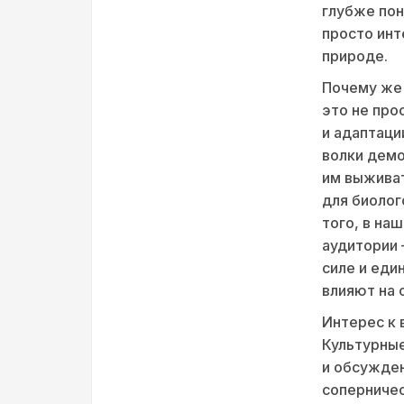
глубже пон
просто инт
природе.
Почему же 
это не про
и адаптаци
волки демо
им выживат
для биолог
того, в на
аудитории 
силе и един
влияют на 
Интерес к 
Культурные
и обсужден
соперничес