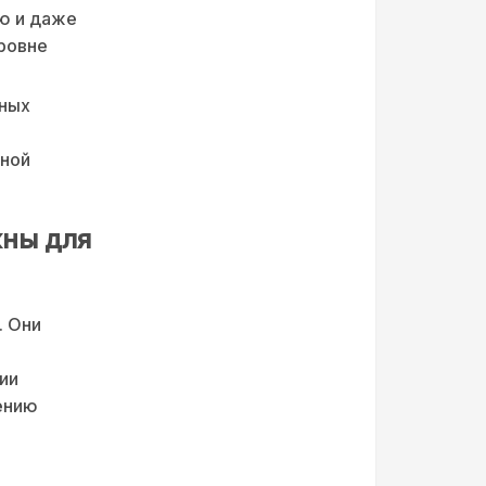
ю и даже
ровне
шных
дной
жны для
. Они
ии
ению