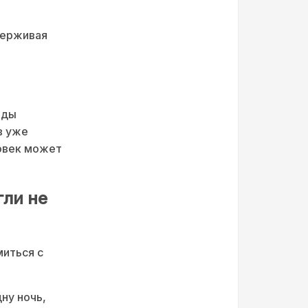
держивая
еды
в уже
ловек может
гли не
миться с
ну ночь,