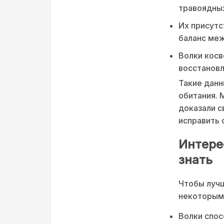
травоядны
Их присутс
баланс ме
Волки косв
восстанов
Такие данн
обитания. 
доказали с
исправить 
Интере
знать
Чтобы лучш
некоторыми
Волки спос