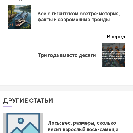
еще
Всё о гигантском осетре: история,
Пр
факты и современные тренды
нов
Вперёд
Next
Три года вместо десяти
post:
ДРУГИЕ СТАТЬИ
Лось: вес, размеры, сколько
весит взрослый лось-самец и