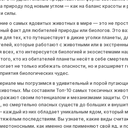
на природу под новым углом — как на баланс красоты и 
и силы.
ние о самых ядовитых животных в мире — это не прос
ный факт для любителей природы или биологов. Это в
 для тех, кто путешествует в дикие уголки планеты, д
елей, которые работают с животными или в экстренны
я всех, кто интересуется биологией и экосистемами на
того, кто из обитателей планеты несёт в себе смерте
могает не только избежать опасности, но и расширяет 
приятия биологических чудес.
ериале мы погрузимся в удивительный и порой пугающ
ивотных. Мы составили Топ-10 самых токсичных живо
оражают своим потенциалом и механизмами защиты. О
 но смертельно опасных существ до больших и внуши
 каждый из них обладает уникальным ядом, который 
 тяжёлым последствиям. Вы узнаете, какие виды счита
мертоносными, как именно они применяют свой яд, и п