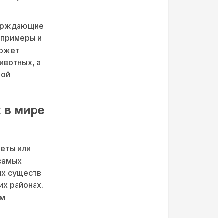
верждающие
 примеры и
может
ивотных, а
кой
 в мире
неты или
 самых
их существ
их районах.
ым