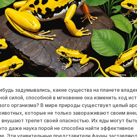
ибудь задумывались, какие существа на планете влад
ой силой, способной в мгновение ока изменить ход ис
ого организма? В мире природы существует целый ар
животных, которые не только завораживают своим вн
и внушают трепет своей опасностью. Их яды могут быт
то даже наука порой не способна найти эффективное
е. Эти удивительные представители фауны заставляют