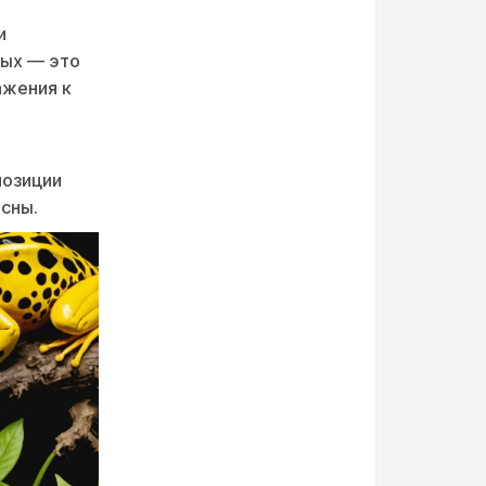
и
ных — это
ажения к
позиции
асны.