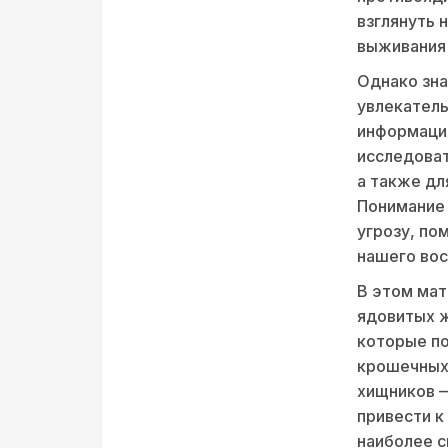
взглянуть 
выживания 
Однако зна
увлекатель
информация
исследоват
а также дл
Понимание 
угрозу, по
нашего вос
В этом мат
ядовитых ж
которые п
крошечных,
хищников —
привести к
наиболее с