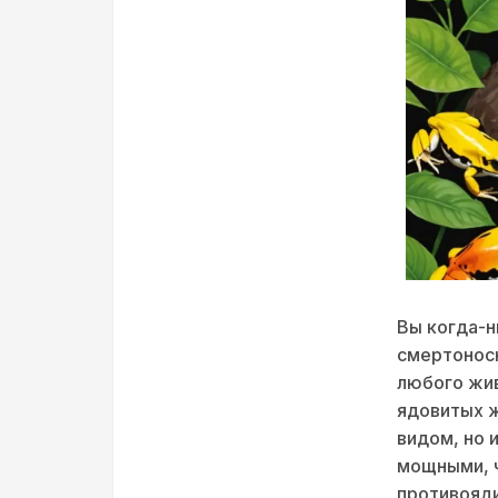
Вы когда-н
смертоносн
любого жив
ядовитых 
видом, но 
мощными, ч
противояди