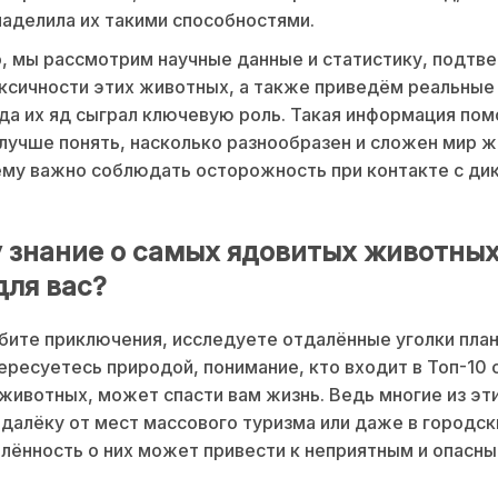
аделила их такими способностями.
о, мы рассмотрим научные данные и статистику, подт
ксичности этих животных, а также приведём реальные
гда их яд сыграл ключевую роль. Такая информация по
лучше понять, насколько разнообразен и сложен мир ж
му важно соблюдать осторожность при контакте с ди
 знание о самых ядовитых животных
для вас?
бите приключения, исследуете отдалённые уголки пла
ересуетесь природой, понимание, кто входит в Топ-10
животных, может спасти вам жизнь. Ведь многие из эт
далёку от мест массового туризма или даже в городск
ённость о них может привести к неприятным и опасн