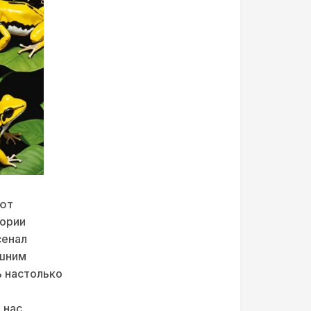
еют
тории
сенал
ешним
ь настолько
 нас