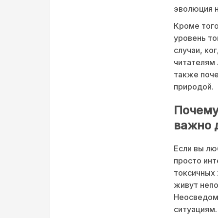
эволюция н
Кроме тог
уровень то
случаи, ко
читателям 
также поче
природой.
Почему
важно 
Если вы лю
просто инт
токсичных 
живут непо
Неосведомл
ситуациям.