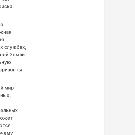
риска,
то
ажная
ля
х службах,
шей Земли.
льную
горизонты
ий мир
тных,
т
тельных
может
ются
очему