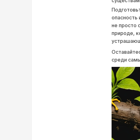
существам
Подготовьт
опасность 
не просто 
природе, к
устрашающ
Оставайтес
среди самы