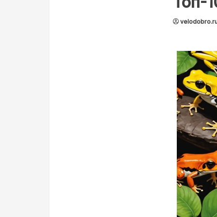
Топ-1
velodobro.r