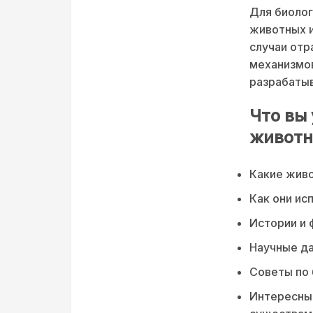
Для биолог
животных и
случаи отр
механизмов
разрабатыв
Что вы
животн
Какие жив
Как они ис
Истории и 
Научные д
Советы по 
Интересные