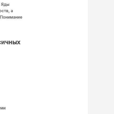
. Яды
ств, а
 Понимание
т
ксичных
ыми