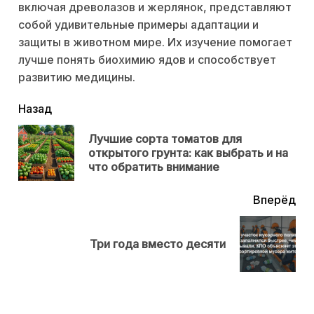
включая древолазов и жерлянок, представляют
собой удивительные примеры адаптации и
защиты в животном мире. Их изучение помогает
лучше понять биохимию ядов и способствует
развитию медицины.
читать
Назад
еще
Лучшие сорта томатов для
Пр
открытого грунта: как выбрать и на
нов
что обратить внимание
Вперёд
Next
Три года вместо десяти
post: