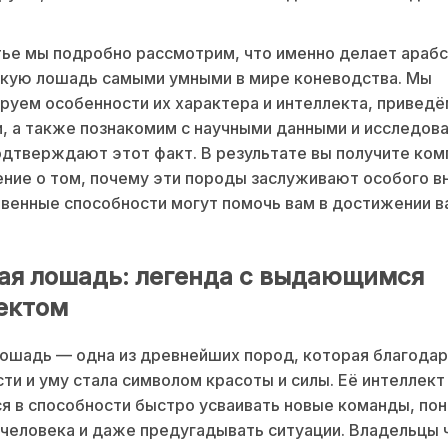
.
тье мы подробно рассмотрим, что именно делает араб
скую лошадь самыми умными в мире коневодства. Мы
руем особенности их характера и интеллекта, привед
и, а также познакомим с научными данными и исследов
дтверждают этот факт. В результате вы получите ко
ние о том, почему эти породы заслуживают особого в
твенные способности могут помочь вам в достижении 
ая лошадь: легенда с выдающимся
ектом
ошадь — одна из древнейших пород, которая благодар
ти и уму стала символом красоты и силы. Её интеллект
я в способности быстро усваивать новые команды, по
человека и даже предугадывать ситуации. Владельцы 