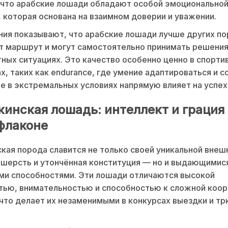
что арабские лошади обладают особой эмоциональной
 которая основана на взаимном доверии и уважении.
ия показывают, что арабские лошади лучше других п
 маршрут и могут самостоятельно принимать решения
ных ситуациях. Это качество особенно ценно в спорти
х, таких как endurance, где умение адаптироваться и с
е в экстремальных условиях напрямую влияет на успех
кинская лошадь: интеллект и грация 
флаконе
кая порода славится не только своей уникальной вне
шерсть и утончённая конституция — но и выдающимис
ми способностями. Эти лошади отличаются высокой
тью, внимательностью и способностью к сложной коо
что делает их незаменимыми в конкурсах выездки и т