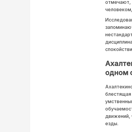
отмечают, 
человеком,
Исследован
запоминают
нестандарт
дисциплина
спокойстви
Ахалте
одном 
Ахалтекинс
блестящая 
умственны
обучаемос
движений, 
езды.