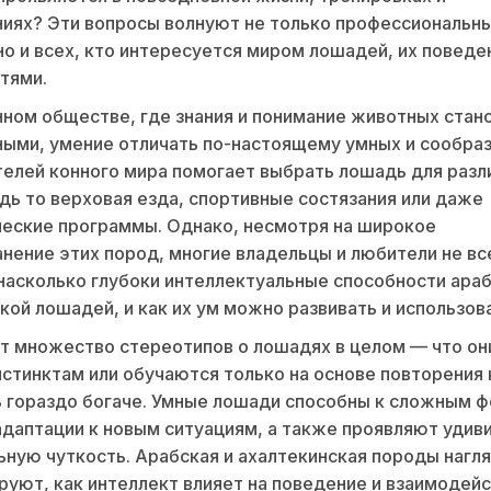
иях? Эти вопросы волнуют не только профессиональн
но и всех, кто интересуется миром лошадей, их поведе
тями.
ном обществе, где знания и понимание животных стан
ыми, умение отличать по-настоящему умных и сообра
елей конного мира помогает выбрать лошадь для разл
дь то верховая езда, спортивные состязания или даже
еские программы. Однако, несмотря на широкое
нение этих пород, многие владельцы и любители не вс
насколько глубоки интеллектуальные способности араб
кой лошадей, и как их ум можно развивать и использов
 множество стереотипов о лошадях в целом — что он
стинктам или обучаются только на основе повторения 
 гораздо богаче. Умные лошади способны к сложным 
адаптации к новым ситуациям, а также проявляют уди
ную чуткость. Арабская и ахалтекинская породы нагл
уют, как интеллект влияет на поведение и взаимодейс