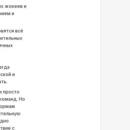
ых жокеев и
нием и
овятся всё
зительных
ичных
егда
ской и
ать.
и просто
команд. Но
формам
вительную
ядно
твие с