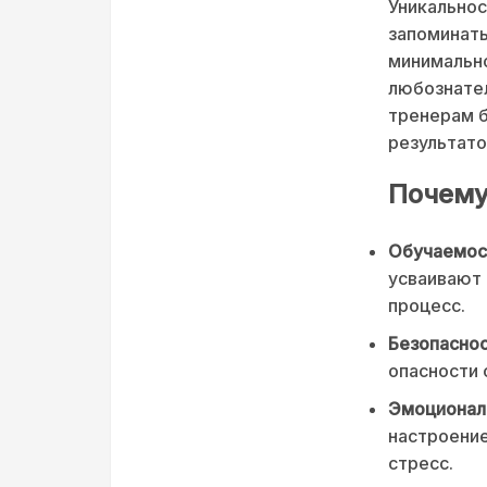
Уникальнос
запоминать
минимально
любознател
тренерам б
результато
Почему
Обучаемос
усваивают 
процесс.
Безопаснос
опасности 
Эмоционал
настроение
стресс.