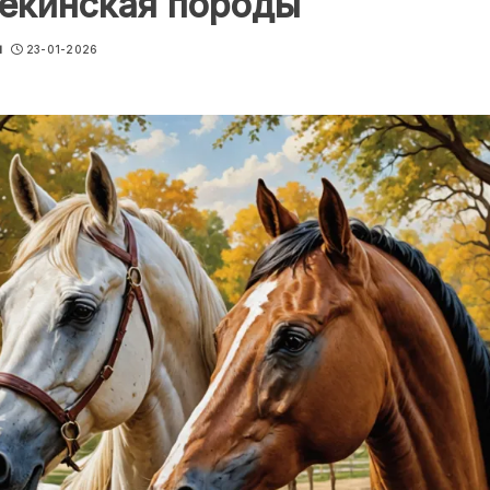
текинская породы
u
23-01-2026