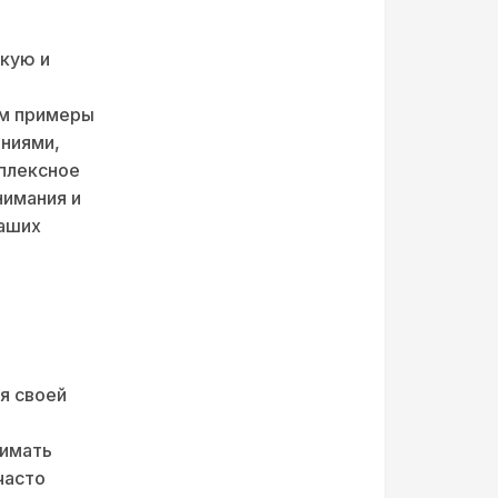
скую и
ём примеры
аниями,
мплексное
нимания и
ваших
я своей
нимать
часто