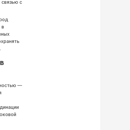
 связью с
ород
 в
вных
охранять
.
в
шностью —
я
рдинации
рюковой