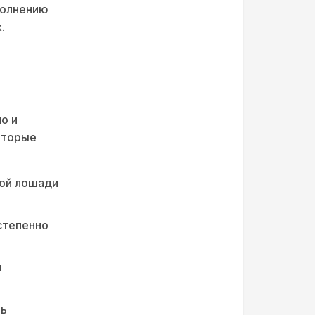
полнению
.
о и
оторые
дой лошади
степенно
я
ть