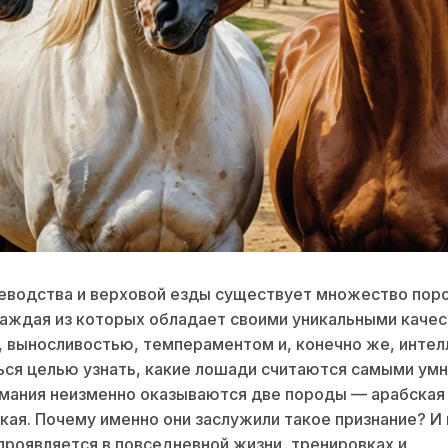
еводства и верховой езды существует множество пор
аждая из которых обладает своими уникальными каче
 выносливостью, темпераментом и, конечно же, интел
ься целью узнать, какие лошади считаются самыми умн
мания неизменно оказываются две породы — арабская
кая. Почему именно они заслужили такое признание? И 
проявляется в повседневной жизни, тренировках и