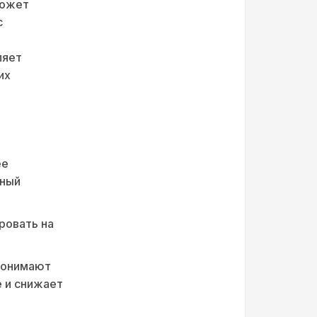
может
с
ляет
их
ее
чный
ровать на
понимают
е и снижает