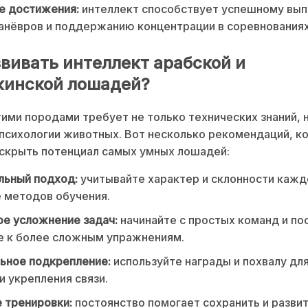
е достижения:
интеллект способствует успешному вы
нёвров и поддержанию концентрации в соревнованиях
звивать интеллект арабской и
кинской лошадей?
тими породами требует не только технических знаний, н
психологии животных. Вот несколько рекомендаций, к
скрыть потенциал самых умных лошадей:
льный подход:
учитывайте характер и склонности каж
 методов обучения.
е усложнение задач:
начинайте с простых команд и по
е к более сложным упражнениям.
ьное подкрепление:
используйте награды и похвалу дл
и укрепления связи.
 тренировки:
постоянство помогает сохранить и разви