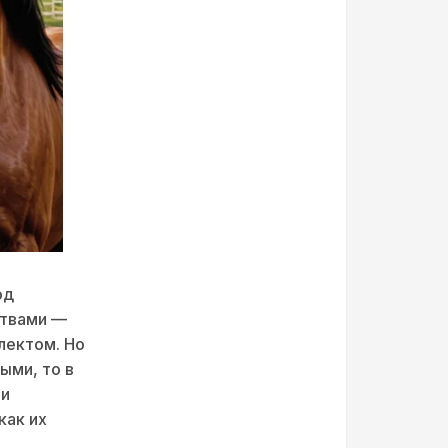
од
ствами —
лектом. Но
ыми, то в
 и
как их