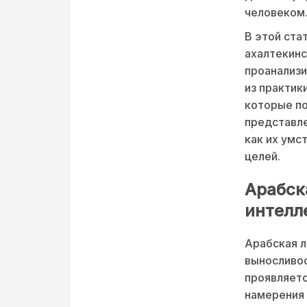
человеком
В этой ста
ахалтекин
проанализи
из практик
которые по
представле
как их умс
целей.
Арабск
интелл
Арабская л
выносливос
проявляетс
намерения 