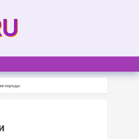
RU
ая породы
и