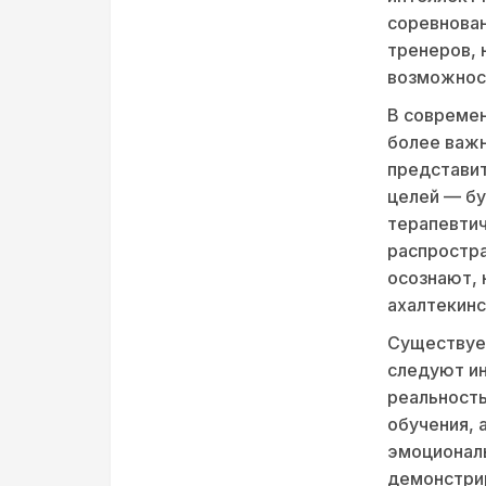
соревнован
тренеров, 
возможнос
В современ
более важн
представит
целей — бу
терапевтич
распростра
осознают, 
ахалтекинс
Существует
следуют ин
реальность
обучения, 
эмоциональ
демонстрир