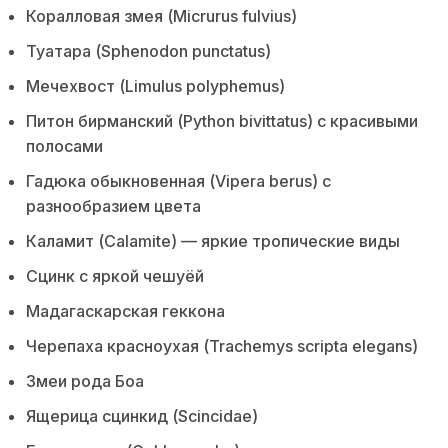
Коралловая змея (Micrurus fulvius)
Туатара (Sphenodon punctatus)
Мечехвост (Limulus polyphemus)
Питон бирманский (Python bivittatus) с красивыми
полосами
Гадюка обыкновенная (Vipera berus) с
разнообразием цвета
Каламит (Calamite) — яркие тропические виды
Сцинк с яркой чешуёй
Мадагаскарская геккона
Черепаха красноухая (Trachemys scripta elegans)
Змеи рода Боа
Ящерица сцинкид (Scincidae)