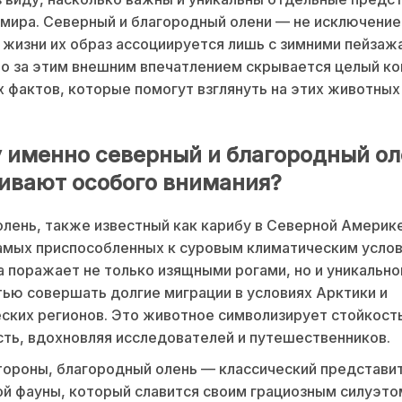
мира. Северный и благородный олени — не исключение.
жизни их образ ассоциируется лишь с зимними пейзаж
но за этим внешним впечатлением скрывается целый к
 фактов, которые помогут взглянуть на этих животных
 именно северный и благородный ол
ивают особого внимания?
лень, также известный как карибу в Северной Америке
амых приспособленных к суровым климатическим услов
а поражает не только изящными рогами, но и уникально
ью совершать долгие миграции в условиях Арктики и
ских регионов. Это животное символизирует стойкость
ть, вдохновляя исследователей и путешественников.
тороны, благородный олень — классический представи
й фауны, который славится своим грациозным силуэто