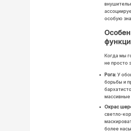
внушительн
ассоциируе
особую зна
Особен
функци
Когда мы г
не просто 
Рога:
У обо
борьбы и п
бархатисто
массивные 
Окрас шер
светло-кор
маскироват
более насы