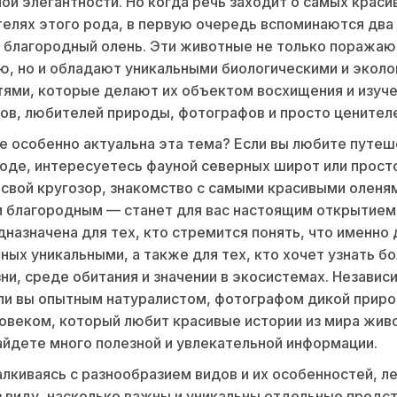
ой элегантности. Но когда речь заходит о самых краси
елях этого рода, в первую очередь вспоминаются два
 благородный олень. Эти животные не только поражаю
, но и обладают уникальными биологическими и экол
ями, которые делают их объектом восхищения и изуче
ов, любителей природы, фотографов и просто ценител
е особенно актуальна эта тема? Если вы любите путеш
оде, интересуетесь фауной северных широт или прост
свой кругозор, знакомство с самыми красивыми оленя
 благородным — станет для вас настоящим открытием
дназначена для тех, кто стремится понять, что именно
ных уникальными, а также для тех, кто хочет узнать б
ни, среде обитания и значении в экосистемах. Независи
ли вы опытным натуралистом, фотографом дикой приро
овеком, который любит красивые истории из мира жив
айдете много полезной и увлекательной информации.
алкиваясь с разнообразием видов и их особенностей, л
з виду, насколько важны и уникальны отдельные предс