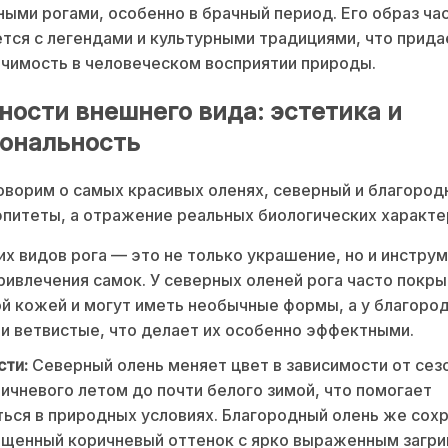
ыми рогами, особенно в брачный период. Его образ ча
тся с легендами и культурными традициями, что прида
чимость в человеческом восприятии природы.
ности внешнего вида: эстетика и
ональность
оворим о самых красивых оленях, северный и благород
эпитеты, а отражение реальных биологических характе
их видов рога — это не только украшение, но и инстру
ривлечения самок. У северных оленей рога часто покр
й кожей и могут иметь необычные формы, а у благоро
и ветвистые, что делает их особенно эффектными.
сти:
Северный олень меняет цвет в зависимости от сез
ичневого летом до почти белого зимой, что помогает
ься в природных условиях. Благородный олень же сох
щенный коричневый оттенок с ярко выраженным загри