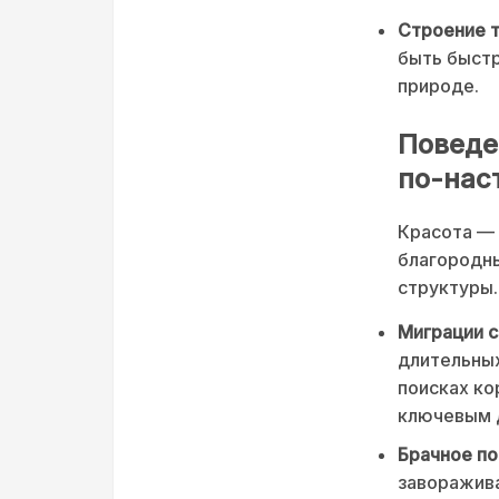
Строение т
быть быстр
природе.
Поведе
по-нас
Красота — 
благородн
структуры.
Миграции с
длительных
поисках ко
ключевым 
Брачное по
заворажива