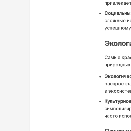
привлекает
Социальные
сложные ие
успешному
Эколог
Самые крас
природных 
Экологичес
распростра
в экосисте
Культурное
символизир
часто испо