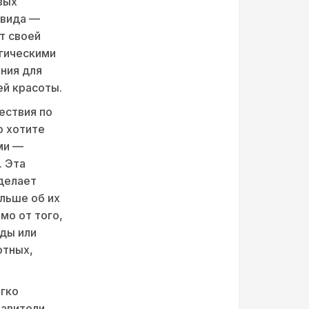
вых
 вида —
т своей
огическими
ния для
ей красоты.
ествия по
о хотите
ми —
. Эта
 делает
ольше об их
мо от того,
ды или
отных,
егко
тавители