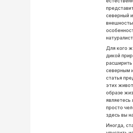
естественн
представит
северный и
внешностью
особенност
натуралист
Для кого ж
дикой прир
расширить 
северным и
статья пре
этих живот
образе жиз
являетесь 
просто чел
здесь вы н
Иногда, ст
упустить и