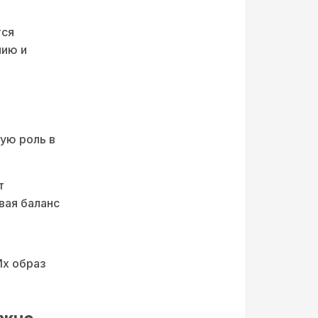
тся
нию и
ую роль в
т
вая баланс
Их образ