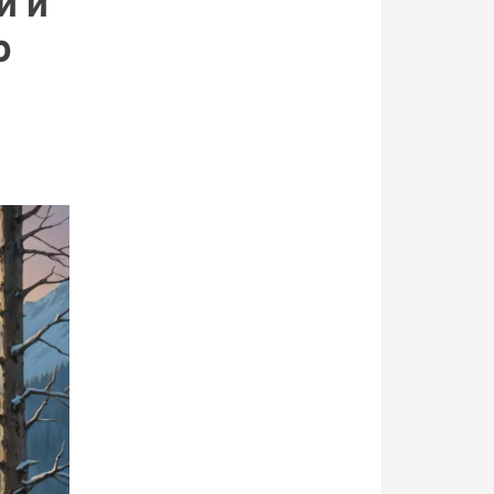
й и
р