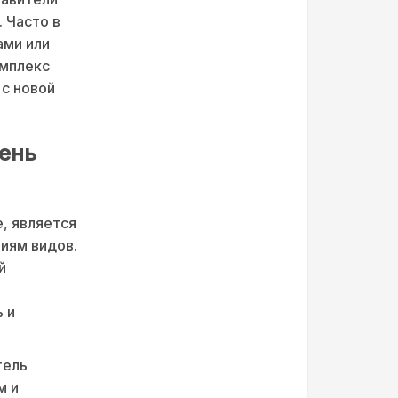
 Часто в
ами или
омплекс
 с новой
ень
, является
иям видов.
й
 и
тель
м и