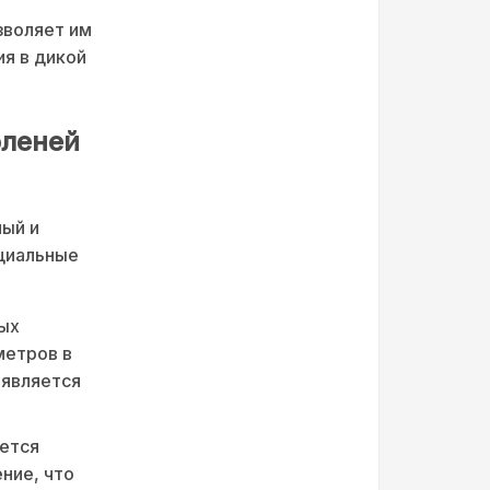
зволяет им
я в дикой
оленей
ный и
циальные
ых
метров в
 является
ется
ние, что