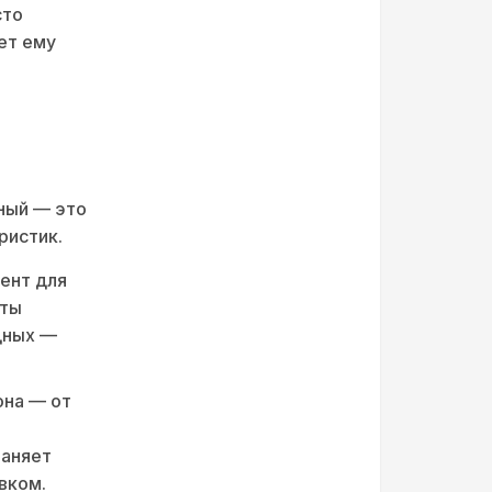
сто
ет ему
ный — это
ристик.
мент для
ыты
дных —
она — от
раняет
вком.