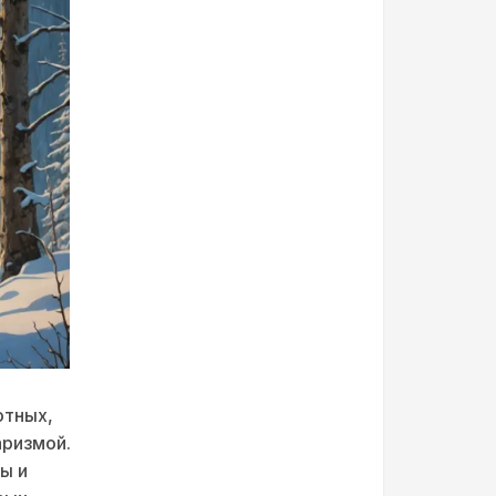
отных,
аризмой.
ы и