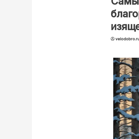
Самые
благ
изяще
velodobro.r