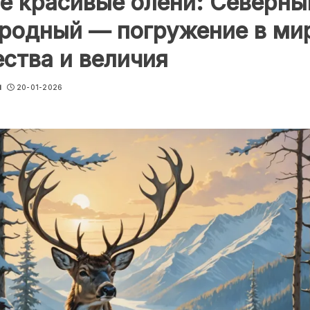
 красивые олени: Северны
ородный — погружение в ми
ства и величия
u
20-01-2026