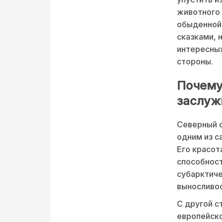
животного 
обыденной 
сказками, 
интересных
стороны.
Почему
заслуж
Северный о
одним из с
Его красот
способност
субарктиче
выносливос
С другой с
европейско