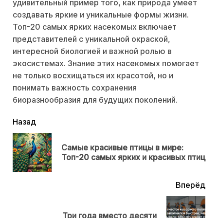
удивительный пример того, как природа умеет
создавать яркие и уникальные формы жизни.
Топ-20 самых ярких насекомых включает
представителей с уникальной окраской,
интересной биологией и важной ролью в
экосистемах. Знание этих насекомых помогает
не только восхищаться их красотой, но и
понимать важность сохранения
биоразнообразия для будущих поколений.
читать
Назад
еще
Самые красивые птицы в мире:
Пр
Топ-20 самых ярких и красивых птиц
нов
Вперёд
Next
Три года вместо десяти