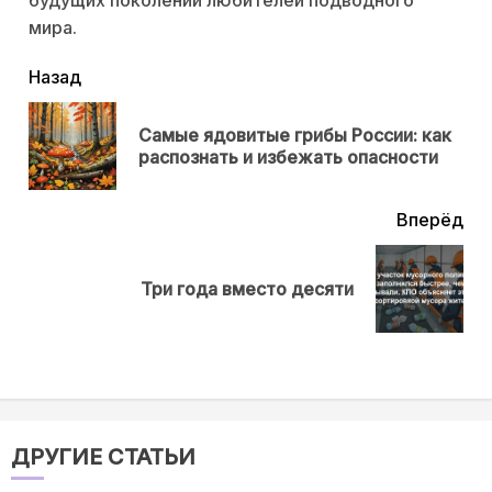
мира.
читать
Назад
еще
Самые ядовитые грибы России: как
Пр
распознать и избежать опасности
нов
Вперёд
Next
Три года вместо десяти
post:
ДРУГИЕ СТАТЬИ