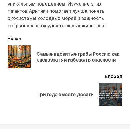
уникальным поведением. Изучение этих
гигантов Арктики помогает лучше понять
экосистемы холодных морей и важность
сохранения этих удивительных животных.
читать
Назад
еще
Самые ядовитые грибы России: как
Пр
распознать и избежать опасности
нов
Вперёд
Next
Три года вместо десяти
post: