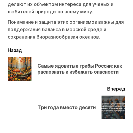
делают их объектом интереса для ученых и
любителей природы по всему миру.
Понимание и защита этих организмов важны для
поддержания баланса в морской среде и
сохранения биоразнообразия океанов.
читать
Назад
еще
Самые ядовитые грибы России: как
Пр
распознать и избежать опасности
нов
Вперёд
Next
Три года вместо десяти
post: