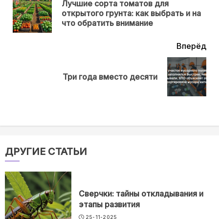
Лучшие сорта томатов для
Пр
открытого грунта: как выбрать и на
нов
что обратить внимание
Вперёд
Next
Три года вместо десяти
post:
ДРУГИЕ СТАТЬИ
Сверчки: тайны откладывания и
этапы развития
25-11-2025