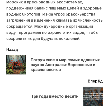
морских и пресноводных экосистемах,
поддерживая баланс пищевых цепей и здоровье
водных биотопов. Из-за угроз браконьерства,
загрязнения и изменения климата их численность
сокращается. Международные организации
ведут программы по охране этих видов, чтобы
сохранить их для будущих поколений.
читать
Назад
еще
Погружение в мир самых ядовитых
Пр
пауков Австралии: Воронковые и
нов
краснопоясные
Вперёд
Next
Три года вместо десяти
post: