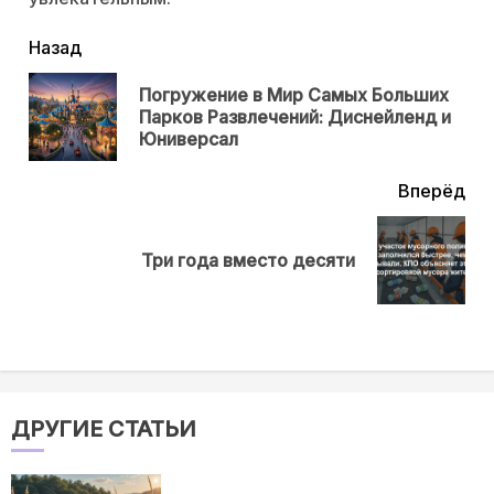
читать
Назад
еще
Погружение в Мир Самых Больших
Пр
Парков Развлечений: Диснейленд и
нов
Юниверсал
Вперёд
Next
Три года вместо десяти
post:
ДРУГИЕ СТАТЬИ