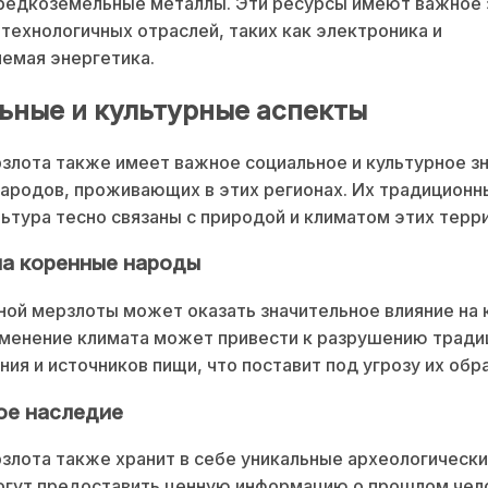
 редкоземельные металлы. Эти ресурсы имеют важное 
технологичных отраслей, таких как электроника и
емая энергетика.
ьные и культурные аспекты
злота также имеет важное социальное и культурное з
ародов, проживающих в этих регионах. Их традиционн
льтура тесно связаны с природой и климатом этих терр
на коренные народы
ной мерзлоты может оказать значительное влияние на
зменение климата может привести к разрушению трад
ния и источников пищи, что поставит под угрозу их обр
ое наследие
злота также хранит в себе уникальные археологически
огут предоставить ценную информацию о прошлом чел