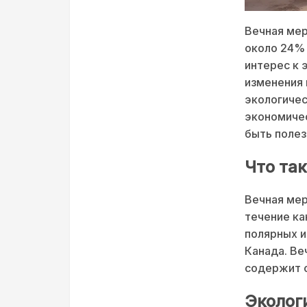
Вечная мер
около 24% 
интерес к 
изменения 
экологичес
экономичес
быть полез
Что та
Вечная мер
течение ка
полярных и
Канада. Ве
содержит о
Эколог