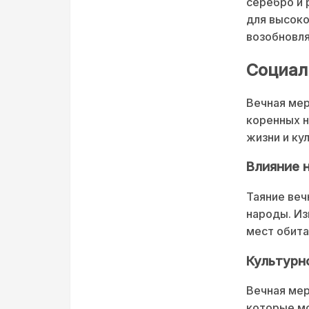
серебро и
для высоко
возобновля
Социал
Вечная мер
коренных н
жизни и ку
Влияние 
Таяние веч
народы. И
мест обита
Культурн
Вечная мер
которые м