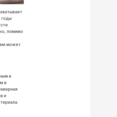
охватывает
е годы
ксте
ако, помимо
чем может
ным в
м в
северная
в и
териала.