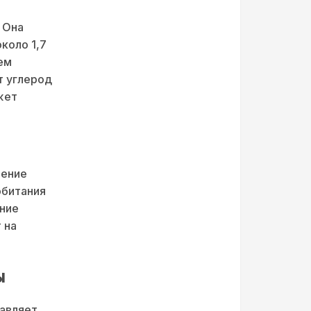
 Она
коло 1,7
ем
т углерод
жет
нение
обитания
ение
 на
ы
тавляет