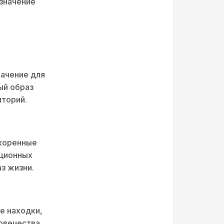
значение
начение для
ый образ
иторий.
 коренные
иционных
аз жизни.
е находки,
овечества.