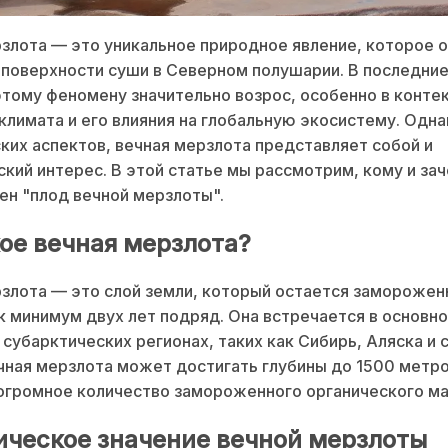
злота — это уникальное природное явление, которое 
поверхности суши в Северном полушарии. В последни
этому феномену значительно возрос, особенно в конте
климата и его влияния на глобальную экосистему. Одн
ких аспектов, вечная мерзлота представляет собой и
кий интерес. В этой статье мы рассмотрим, кому и за
ен "плод вечной мерзлоты".
кое вечная мерзлота?
злота — это слой земли, который остается заморожен
к минимум двух лет подряд. Она встречается в основно
 субарктических регионах, таких как Сибирь, Аляска и 
чная мерзлота может достигать глубины до 1500 метро
громное количество замороженного органического ма
ическое значение вечной мерзлоты