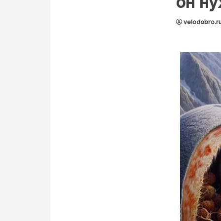
он н
velodobro.r