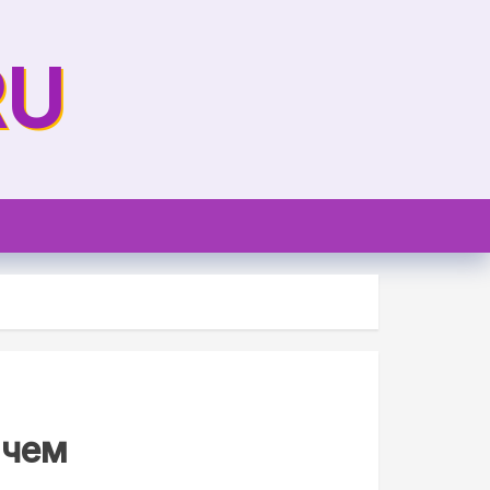
RU
ачем