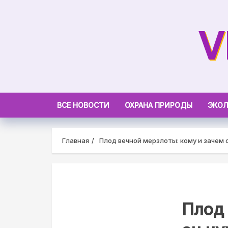
Skip
to
V
content
ВСЕ НОВОСТИ
ОХРАНА ПРИРОДЫ
ЭКОЛ
Главная
Плод вечной мерзлоты: кому и зачем 
Плод 