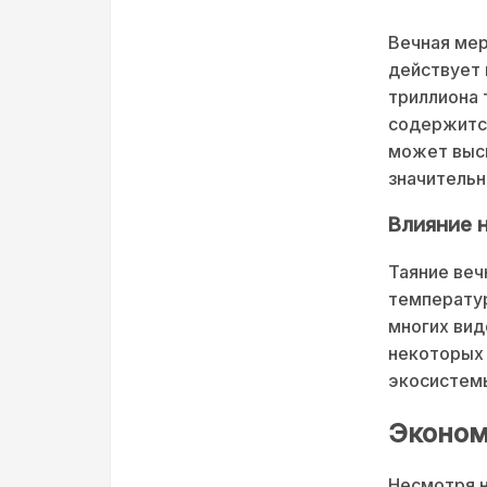
Вечная мер
действует 
триллиона 
содержится
может высв
значительн
Влияние 
Таяние веч
температур
многих вид
некоторых 
экосистемы
Эконом
Несмотря н