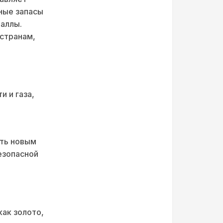
ные запасы
таллы.
странам,
и и газа,
ать новым
езопасной
ак золото,