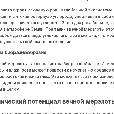
злота играет ключевую роль в глобальной экосистеме.
как гигантский резервуар углерода, удерживая в себе о
тонн органического углерода. Это в два раза больше, ч
 в атмосфере Земли. При таянии вечной мерзлоты это
обождаться в виде углекислого газа и метана, что мо
о ускорить глобальное потепление.
на биоразнообразие
ной мерзлоты также влияет на биоразнообразие. Изме
ы и влажности может привести к изменению ареалов 
ов растений и животных. Это может вызвать исчезнов
видов и появление новых, что в свою очередь повлияет
 в целом.
ический потенциал вечной мерзлот
а экологические риски, вечная мерзлота также предс