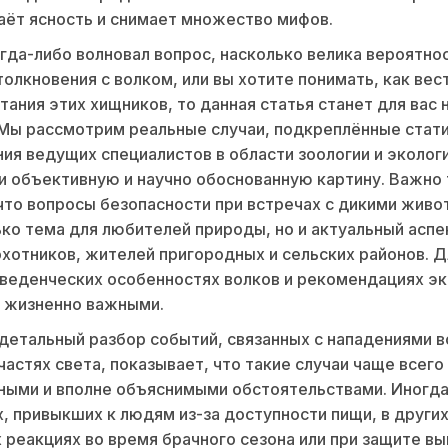
аёт ясность и снимает множество мифов.
огда-либо волновал вопрос, насколько велика вероятно
толкновения с волком, или вы хотите понимать, как вест
тания этих хищников, то данная статья станет для вас
Мы рассмотрим реальные случаи, подкреплённые стати
ия ведущих специалистов в области зоологии и эколог
и объективную и научно обоснованную картину. Важно
что вопросы безопасности при встречах с дикими жив
ько тема для любителей природы, но и актуальный аспе
охотников, жителей пригородных и сельских районов. Д
оведенческих особенностях волков и рекомендациях э
ь жизненно важными.
детальный разбор событий, связанных с нападениями в
частях света, показывает, что такие случаи чаще всего
ыми и вполне объяснимыми обстоятельствами. Иногда
, привыкших к людям из-за доступности пищи, в други
 реакциях во время брачного сезона или при защите вы