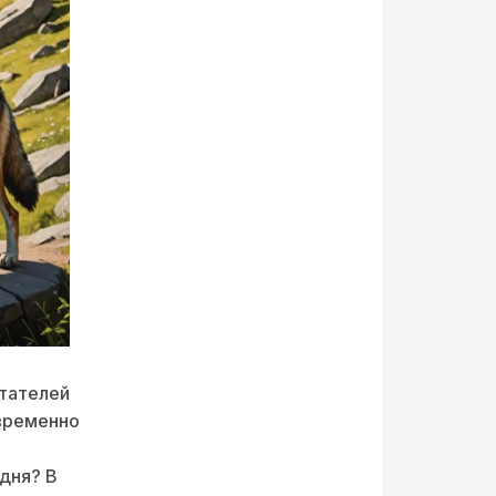
итателей
овременно
дня? В