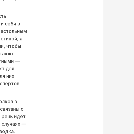
сть
и себя в
 настольным
стикой, а
ии, чтобы
 также
отными —
кт для
ля них
кспертов
олков в
 связаны с
 речь идёт
х случаях —
водка.