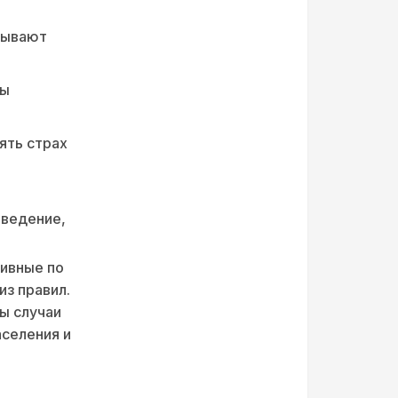
тывают
ны
ять страх
оведение,
сивные по
из правил.
ы случаи
селения и