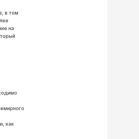
, в том
олее
ние на
оторый
бходимо
семирного
и, как