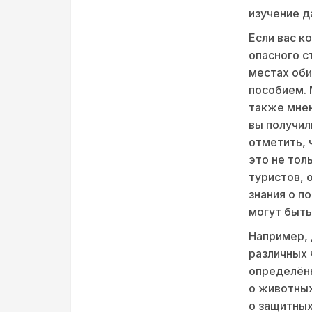
изучение д
Если вас к
опасного с
местах оби
пособием. 
также мнен
вы получил
отметить, 
это не тол
туристов, 
знания о п
могут быт
Например, 
различных 
определённ
о животных
о защитных