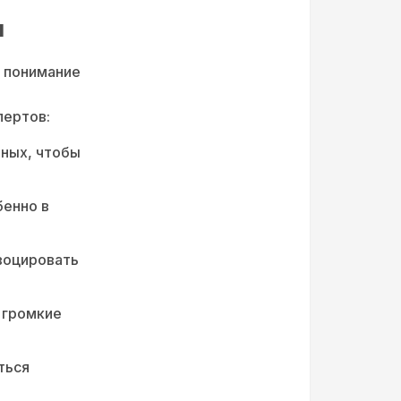
м
о понимание
пертов:
тных, чтобы
бенно в
воцировать
 громкие
ться