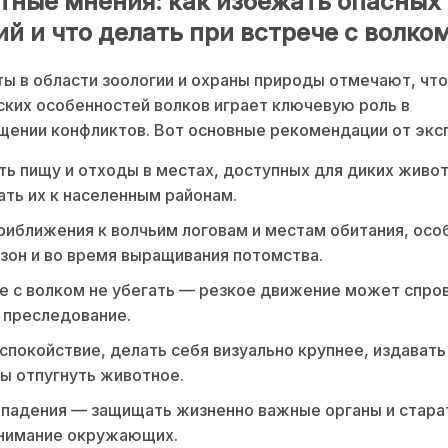
тные мнения: как избежать опасных
й и что делать при встрече с волко
ы в области зоологии и охраны природы отмечают, чт
ких особенностей волков играет ключевую роль в
ении конфликтов. Вот основные рекомендации от экс
ть пищу и отходы в местах, доступных для диких живо
ать их к населенным районам.
риближения к волчьим логовам и местам обитания, осо
зон и во время выращивания потомства.
е с волком не убегать — резкое движение может спро
 преследование.
спокойствие, делать себя визуально крупнее, издавать
бы отпугнуть животное.
ападения — защищать жизненно важные органы и стара
внимание окружающих.