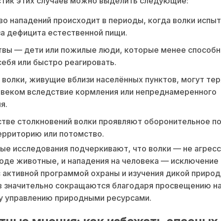
тик этих случаев можно выделить следующие:
о нападений происходит в периоды, когда волки испы
за дефицита естественной пищи.
твы — дети или пожилые люди, которые менее способ
ебя или быстро реагировать.
волки, живущие вблизи населённых пунктов, могут тер
овеком вследствие кормления или непреднамеренного
я.
тве столкновений волки проявляют оборонительное п
ерриторию или потомство.
е исследования подчеркивают, что волки — не агрес
оде животные, и нападения на человека — исключение 
с активной программой охраны и изучения дикой природ
в значительно сокращаются благодаря просвещению на
у управлению природными ресурсами.