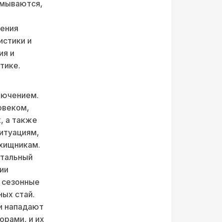
змываются,
нения
истики и
ия и
тике.
лючением.
овеком,
, а также
итуациям,
 хищникам.
етальный
ии
 сезонные
ых стай.
и нападают
рами, и их