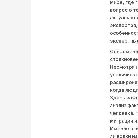
мире, где 
вопрос о т
актуальнос
экспертов,
особенност
экспертные
Современн
столкновен
Несмотря н
увеличиваю
расширение
когда люди
Здесь важн
анализ фак
человека. 
миграции и
Именно эти
ли волки н