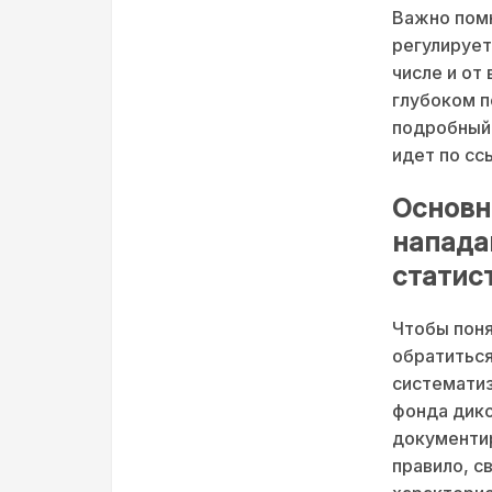
Важно помн
регулирует
числе и от
глубоком п
подробный 
идет по с
Основн
напада
статис
Чтобы поня
обратиться
систематиз
фонда дико
документир
правило, с