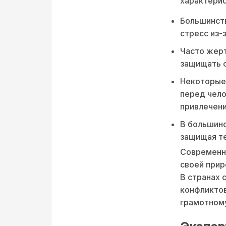
характерис
Большинств
стресс из-
Часто жер
защищать с
Некоторые 
перед чел
привлечени
В большинс
защищая т
Современны
своей прир
В странах 
конфликто
грамотном