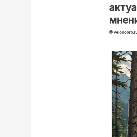
актуа
мнен
velodobro.r