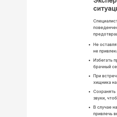
Экспер
ситуаци
Специалист
поведенчес
предотвращ
Не оставля
не привлек
Избегать п
брачный се
При встреч
хищника на
Сохранять 
звуки, что
В случае н
привлечь 