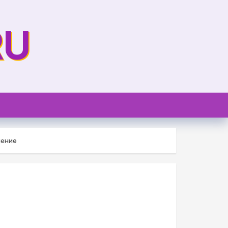
RU
нение