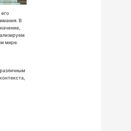
 его
имания. В
значение,
нализируем
ом мире.
 различным
 контекста,