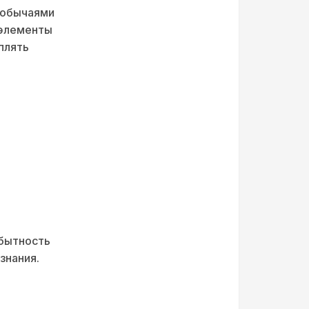
 обычаями
 элементы
плять
обытность
знания.