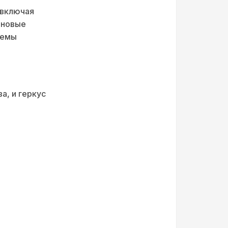
 включая
 новые
лемы
а, и геркус