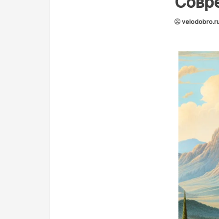
Совр
velodobro.r