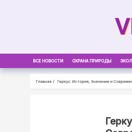
Skip
to
V
content
ВСЕ НОВОСТИ
ОХРАНА ПРИРОДЫ
ЭКОЛ
Главная
Геркус: История, Значение и Соврем
Герку