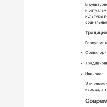
В культурн
и ритуалам
культуры п
социальные
Традиции
Геркус мож
Фольклорны
Традицион
Националь
Эти элемен
народа, а 
Соврем