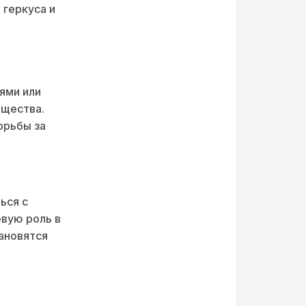
 геркуса и
ями или
бщества.
орьбы за
ься с
вую роль в
ановятся