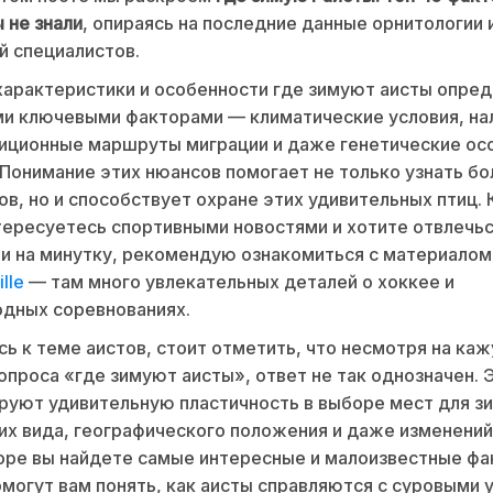
 не знали
, опираясь на последние данные орнитологии 
 специалистов.
арактеристики и особенности где зимуют аисты опре
и ключевыми факторами — климатические условия, на
иционные маршруты миграции и даже генетические ос
 Понимание этих нюансов помогает не только узнать б
ов, но и способствует охране этих удивительных птиц. 
тересуетесь спортивными новостями и хотите отвлечьс
и на минутку, рекомендую ознакомиться с материалом
lle
— там много увлекательных деталей о хоккее и
дных соревнованиях.
ь к теме аистов, стоит отметить, что несмотря на к
опроса «где зимуют аисты», ответ не так однозначен. 
уют удивительную пластичность в выборе мест для зи
 их вида, географического положения и даже изменений
ре вы найдете самые интересные и малоизвестные фа
могут вам понять, как аисты справляются с суровыми 