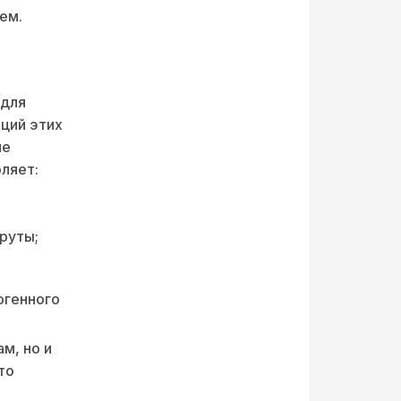
ем.
 для
ций этих
ие
ляет:
руты;
огенного
м, но и
то