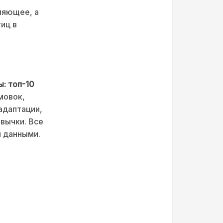
ляющее, а
иц в
ы: топ-10
мовок,
адаптации,
вычки. Все
и данными.