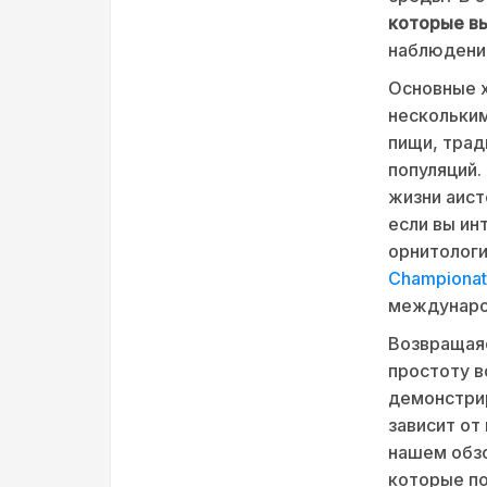
которые вы
наблюдений
Основные х
нескольким
пищи, трад
популяций.
жизни аист
если вы ин
орнитологи
Championati
междунаро
Возвращаяс
простоту в
демонстрир
зависит от
нашем обзо
которые по