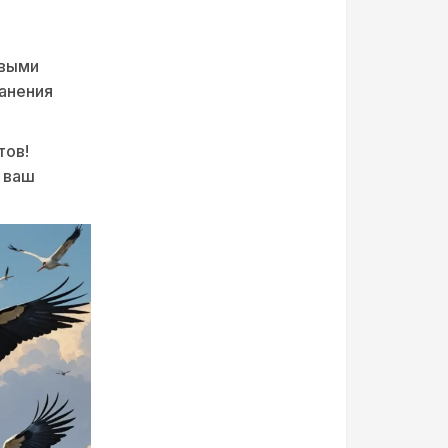
овыми
ранения
тов!
 ваш