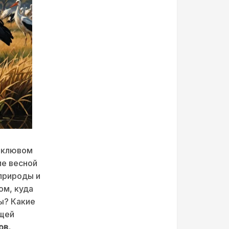
м клювом
ие весной
природы и
ом, куда
ы? Какие
ющей
ов,