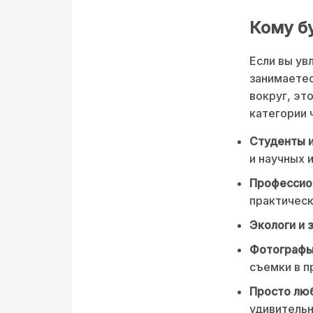
Кому б
Если вы ув
занимаетес
вокруг, эт
категории 
Студенты и
и научных 
Профессион
практичес
Экологи и 
Фотографы
съемки в п
Просто лю
удивительн