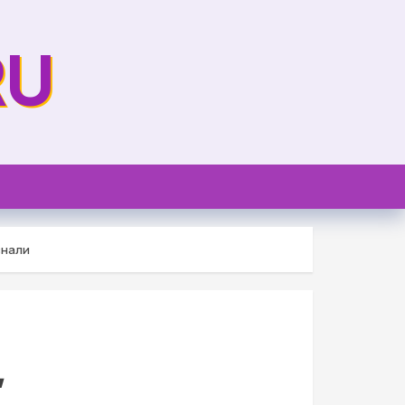
RU
знали
,