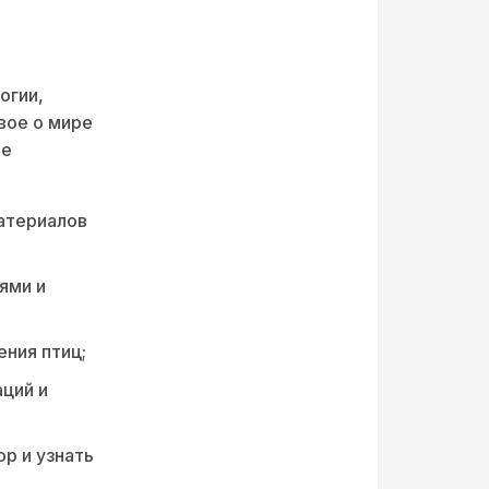
огии,
вое о мире
ие
атериалов
ями и
ния птиц;
ций и
р и узнать