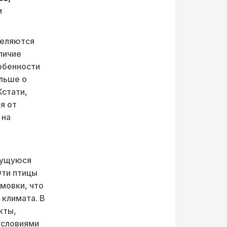
и
деляются
личие
обенности
ольше о
Кстати,
я от
 на
ажущуюся
Эти птицы
мовки, что
 климата. В
кты,
условиями