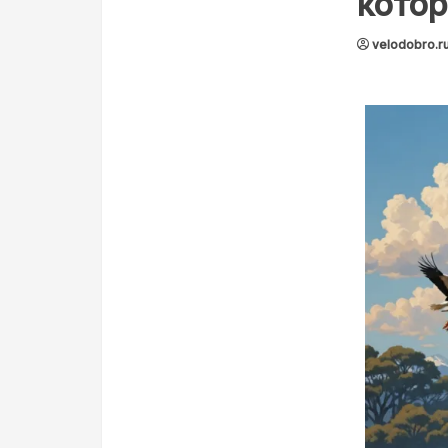
котор
velodobro.r