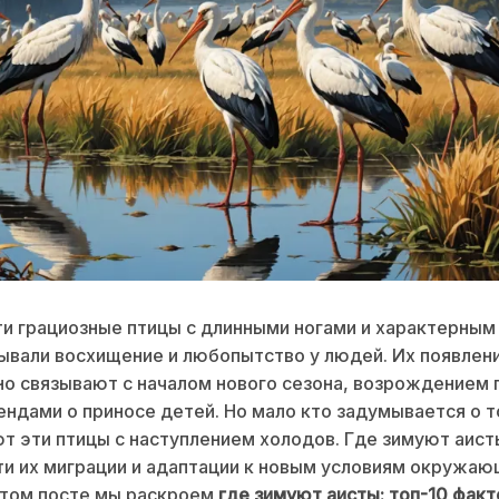
и грациозные птицы с длинными ногами и характерны
ывали восхищение и любопытство у людей. Их появлен
о связывают с началом нового сезона, возрождением 
ендами о приносе детей. Но мало кто задумывается о т
т эти птицы с наступлением холодов. Где зимуют аист
и их миграции и адаптации к новым условиям окружа
этом посте мы раскроем
где зимуют аисты: топ-10 факт