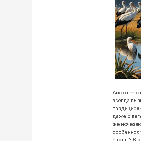
Аисты — эт
всегда выз
традиционн
даже с лег
же исчезаю
особенност
среды? В 