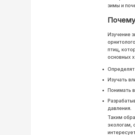
зимы и поч
Почему
Изучение з
орнитолого
птиц, кото
основных х
Определять
Изучать вл
Понимать в
Разрабатыв
давления.
Таким обра
экологам, 
интересует