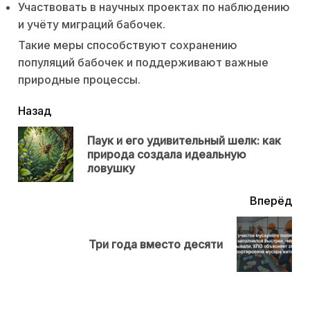
Участвовать в научных проектах по наблюдению
и учёту миграций бабочек.
Такие меры способствуют сохранению
популяций бабочек и поддерживают важные
природные процессы.
читать
Назад
еще
Паук и его удивительный шелк: как
Пр
природа создала идеальную
нов
ловушку
Вперёд
Next
Три года вместо десяти
post: