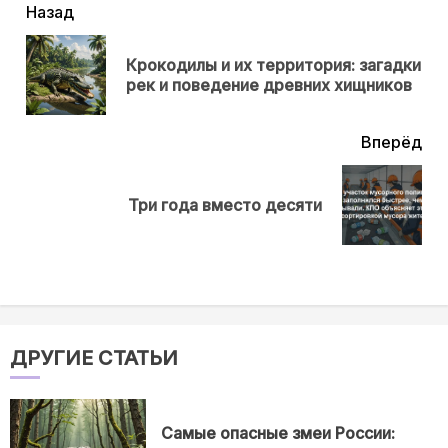
читать
Назад
еще
Крокодилы и их территория: загадки
Пр
рек и поведение древних хищников
нов
Вперёд
Next
Три года вместо десяти
post:
ДРУГИЕ СТАТЬИ
Самые опасные змеи России: